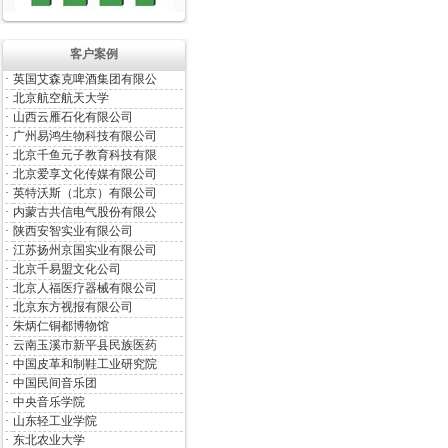
客户案例
·
英国艾森克啤酒集团有限公
·
北京航空航天大学
·
山西云雁石化有限公司
·
广州易鸿生物科技有限公司
·
北京千鱼元子教育科技有限
·
北京爱享文化传媒有限公司
·
英特沃斯（北京）有限公司
·
内蒙古共信电气股份有限公
·
陕西安智实业有限公司
·
江苏扬州京国实业有限公司
·
北京千易盟文化公司
·
北京人福医疗器械有限公司
·
北京东方视报有限公司
·
朱炳仁铜都博物馆
·
云南玉溪市新平县民族医药
·
中国皮革和制鞋工业研究院
·
中国民间音乐团
·
中央音乐学院
·
山东轻工业学院
·
东北农业大学