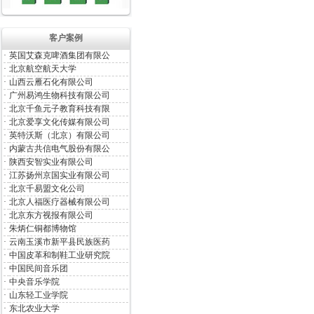
客户案例
·
英国艾森克啤酒集团有限公
·
北京航空航天大学
·
山西云雁石化有限公司
·
广州易鸿生物科技有限公司
·
北京千鱼元子教育科技有限
·
北京爱享文化传媒有限公司
·
英特沃斯（北京）有限公司
·
内蒙古共信电气股份有限公
·
陕西安智实业有限公司
·
江苏扬州京国实业有限公司
·
北京千易盟文化公司
·
北京人福医疗器械有限公司
·
北京东方视报有限公司
·
朱炳仁铜都博物馆
·
云南玉溪市新平县民族医药
·
中国皮革和制鞋工业研究院
·
中国民间音乐团
·
中央音乐学院
·
山东轻工业学院
·
东北农业大学