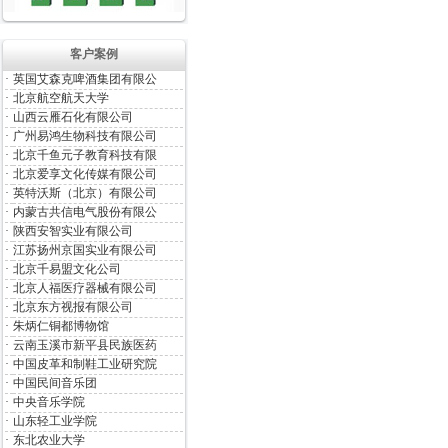
客户案例
·
英国艾森克啤酒集团有限公
·
北京航空航天大学
·
山西云雁石化有限公司
·
广州易鸿生物科技有限公司
·
北京千鱼元子教育科技有限
·
北京爱享文化传媒有限公司
·
英特沃斯（北京）有限公司
·
内蒙古共信电气股份有限公
·
陕西安智实业有限公司
·
江苏扬州京国实业有限公司
·
北京千易盟文化公司
·
北京人福医疗器械有限公司
·
北京东方视报有限公司
·
朱炳仁铜都博物馆
·
云南玉溪市新平县民族医药
·
中国皮革和制鞋工业研究院
·
中国民间音乐团
·
中央音乐学院
·
山东轻工业学院
·
东北农业大学