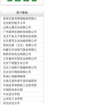
客户案例
·
英国艾森克啤酒集团有限公
·
北京航空航天大学
·
山西云雁石化有限公司
·
广州易鸿生物科技有限公司
·
北京千鱼元子教育科技有限
·
北京爱享文化传媒有限公司
·
英特沃斯（北京）有限公司
·
内蒙古共信电气股份有限公
·
陕西安智实业有限公司
·
江苏扬州京国实业有限公司
·
北京千易盟文化公司
·
北京人福医疗器械有限公司
·
北京东方视报有限公司
·
朱炳仁铜都博物馆
·
云南玉溪市新平县民族医药
·
中国皮革和制鞋工业研究院
·
中国民间音乐团
·
中央音乐学院
·
山东轻工业学院
·
东北农业大学